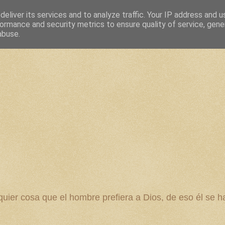
eliver its services and to analyze traffic. Your IP address and 
ormance and security metrics to ensure quality of service, gen
abuse.
 cosa que el hombre prefiera a Dios, de eso él se ha