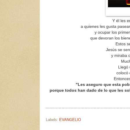
Y él les 
a quienes les gusta pasear
y ocupar los prime
que devoran los biene
Estos s
Jesús se sent
y miraba 
Much
Llegó 
colocó
Entonces 
"Les aseguro que esta pobr
porque todos han dado de lo que les sobr
Labels:
EVANGELIO