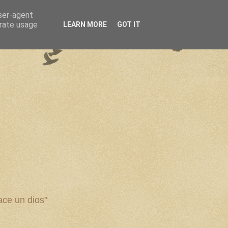
user-agent
erate usage
LEARN MORE
GOT IT
ce un dios"