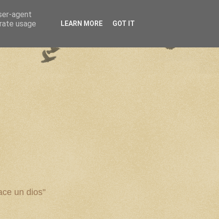
user-agent
erate usage
LEARN MORE
GOT IT
ce un dios"