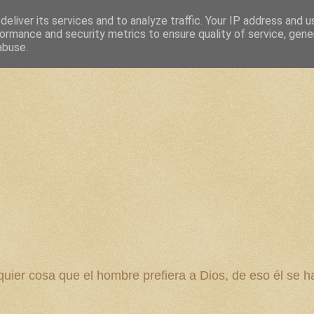
eliver its services and to analyze traffic. Your IP address and 
ormance and security metrics to ensure quality of service, gen
abuse.
 cosa que el hombre prefiera a Dios, de eso él se ha