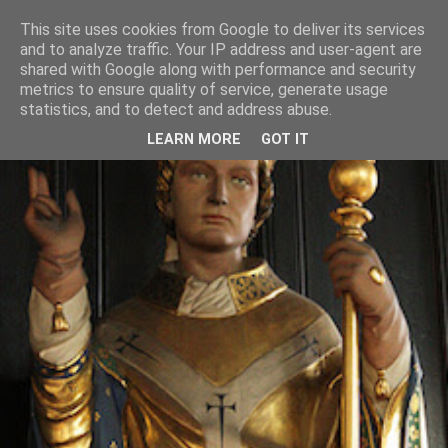
This site uses cookies from Google to deliver its services
and to analyze traffic. Your IP address and user-agent are
shared with Google along with performance and security
metrics to ensure quality of service, generate usage
statistics, and to detect and address abuse.
LEARN MORE
GOT IT