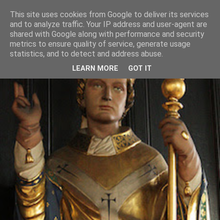
This site uses cookies from Google to deliver its services
and to analyze traffic. Your IP address and user-agent are
shared with Google along with performance and security
metrics to ensure quality of service, generate usage
statistics, and to detect and address abuse.
LEARN MORE
GOT IT