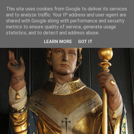
This site uses cookies from Google to deliver its services
and to analyze traffic. Your IP address and user-agent are
shared with Google along with performance and security
metrics to ensure quality of service, generate usage
statistics, and to detect and address abuse.
LEARN MORE
GOT IT