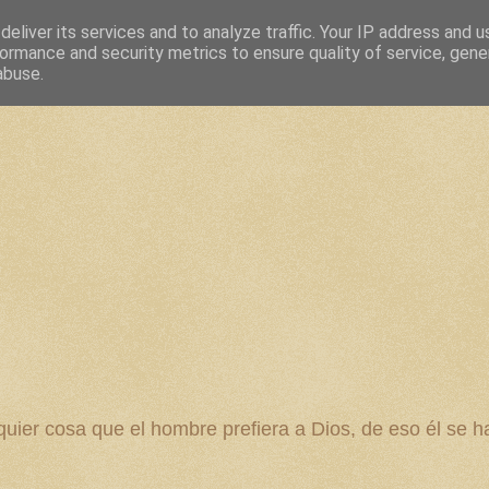
eliver its services and to analyze traffic. Your IP address and 
ormance and security metrics to ensure quality of service, gen
abuse.
 cosa que el hombre prefiera a Dios, de eso él se ha