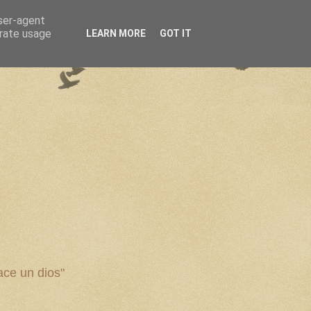
user-agent
erate usage
LEARN MORE
GOT IT
ce un dios"