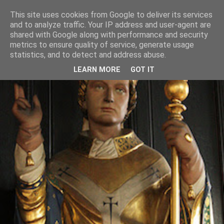
This site uses cookies from Google to deliver its services
and to analyze traffic. Your IP address and user-agent are
shared with Google along with performance and security
metrics to ensure quality of service, generate usage
statistics, and to detect and address abuse.
LEARN MORE
GOT IT