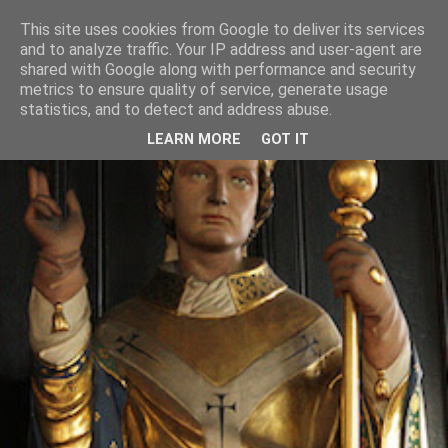
This site uses cookies from Google to deliver its services
and to analyze traffic. Your IP address and user-agent are
shared with Google along with performance and security
metrics to ensure quality of service, generate usage
statistics, and to detect and address abuse.
LEARN MORE
GOT IT