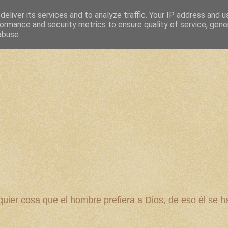
eliver its services and to analyze traffic. Your IP address and 
ormance and security metrics to ensure quality of service, gen
abuse.
 cosa que el hombre prefiera a Dios, de eso él se ha