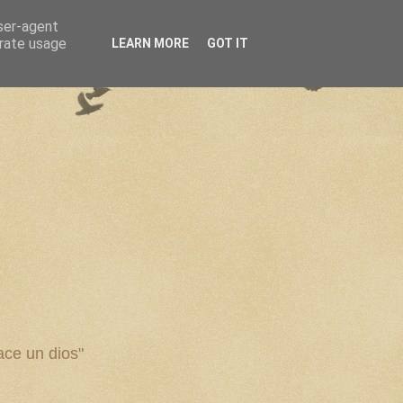
user-agent
erate usage
LEARN MORE
GOT IT
ce un dios"