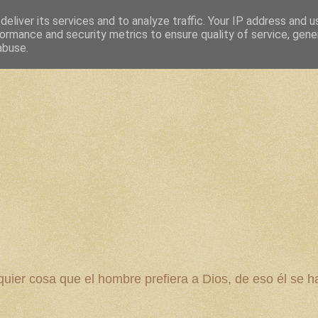
eliver its services and to analyze traffic. Your IP address and 
ormance and security metrics to ensure quality of service, gen
abuse.
 cosa que el hombre prefiera a Dios, de eso él se ha