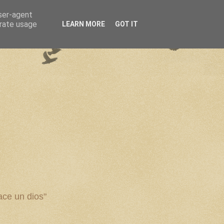
user-agent
erate usage
LEARN MORE
GOT IT
ce un dios"