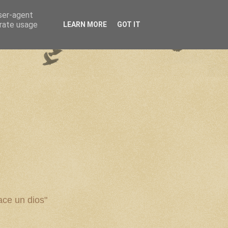
user-agent
erate usage
LEARN MORE
GOT IT
ce un dios"