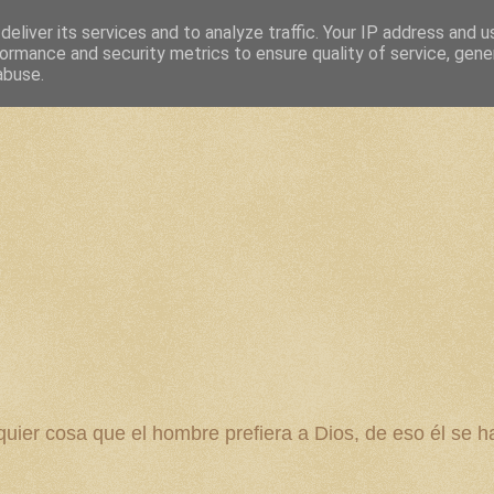
eliver its services and to analyze traffic. Your IP address and 
ormance and security metrics to ensure quality of service, gen
abuse.
 cosa que el hombre prefiera a Dios, de eso él se ha