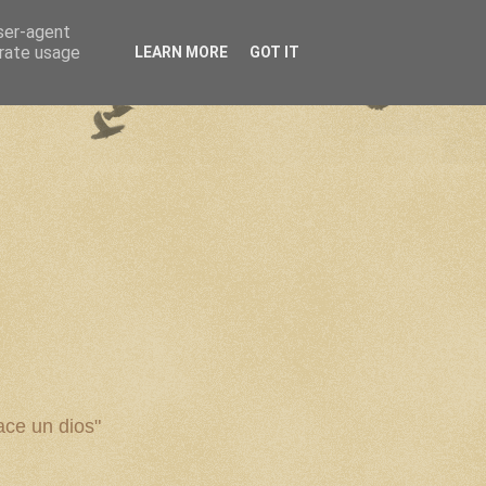
user-agent
erate usage
LEARN MORE
GOT IT
ce un dios"