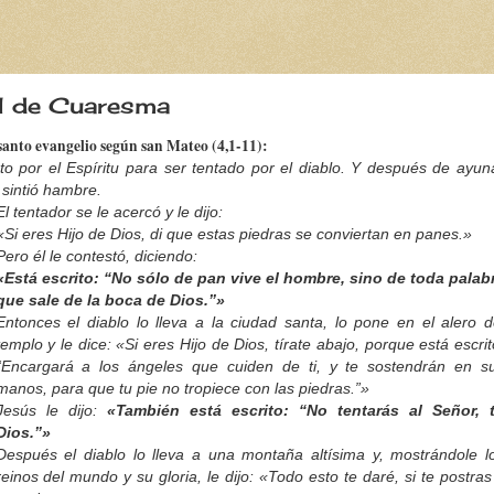
 I de Cuaresma
santo evangelio según san Mateo (4,1-11):
to por el Espíritu para ser tentado por el diablo. Y después de ayun
 sintió hambre.
El tentador se le acercó y le dijo:
«Si eres Hijo de Dios, di que estas piedras se conviertan en panes.»
Pero él le contestó, diciendo:
«Está escrito: “No sólo de pan vive el hombre, sino de toda palab
que sale de la boca de Dios.”»
Entonces el diablo lo lleva a la ciudad santa, lo pone en el alero d
templo y le dice: «Si eres Hijo de Dios, tírate abajo, porque está escrit
“Encargará a los ángeles que cuiden de ti, y te sostendrán en s
manos, para que tu pie no tropiece con las piedras.”»
Jesús le dijo:
«También está escrito: “No tentarás al Señor, 
Dios.”»
Después el diablo lo lleva a una montaña altísima y, mostrándole l
reinos del mundo y su gloria, le dijo: «Todo esto te daré, si te postras