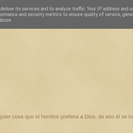
eliver its services and to analyze traffic. Your IP address and 
ormance and security metrics to ensure quality of service, gen
abuse.
 cosa que el hombre prefiera a Dios, de eso él se ha