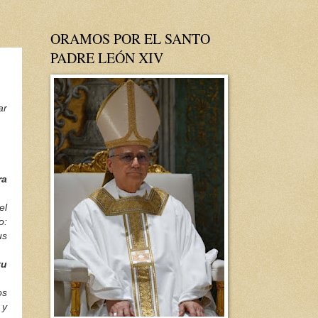
ORAMOS POR EL SANTO
PADRE LEÓN XIV
ar
ra
el
o:
us
tu
os
 y