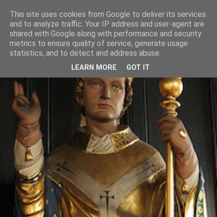
This site uses cookies from Google to deliver its services
and to analyze traffic. Your IP address and user-agent are
shared with Google along with performance and security
metrics to ensure quality of service, generate usage
statistics, and to detect and address abuse.
LEARN MORE
GOT IT