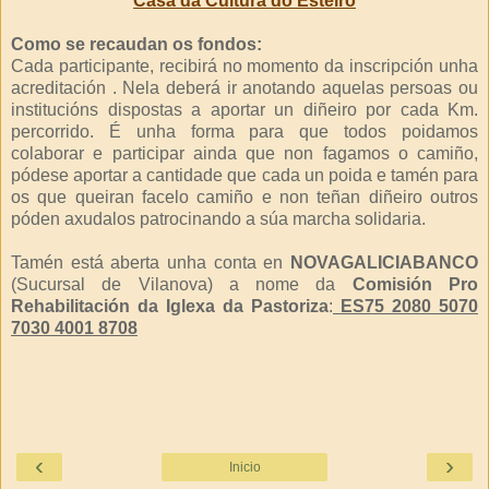
Casa da Cultura do Esteiro
Como se recaudan os fondos:
Cada participante, recibirá no momento da inscripción unha
acreditación . Nela deberá ir anotando aquelas persoas ou
institucións dispostas a aportar un diñeiro por cada Km.
percorrido. É unha forma para que todos poidamos
colaborar e participar ainda que non fagamos o camiño,
pódese aportar a cantidade que cada un poida e tamén para
os que queiran facelo camiño e non teñan diñeiro outros
póden axudalos patrocinando a súa marcha solidaria.
Tamén está aberta unha conta en
NOVAGALICIABANCO
(Sucursal de Vilanova) a nome da
Comisión Pro
Rehabilitación da Iglexa da Pastoriza
:
ES75 2080 5070
7030 4001 8708
‹
›
Inicio