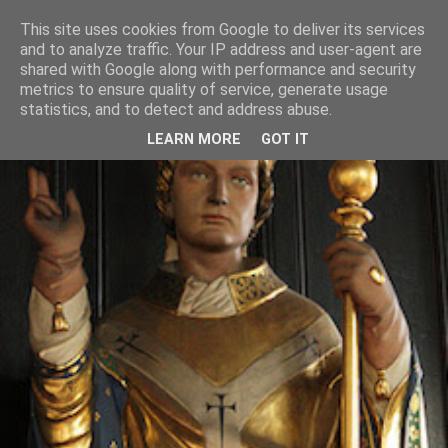
This site uses cookies from Google to deliver its services
and to analyze traffic. Your IP address and user-agent are
shared with Google along with performance and security
metrics to ensure quality of service, generate usage
statistics, and to detect and address abuse.
LEARN MORE
GOT IT