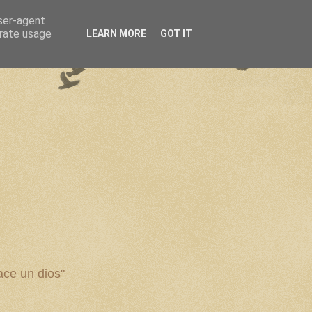
user-agent
erate usage
LEARN MORE
GOT IT
ce un dios"