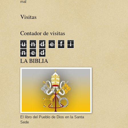
mal
Visitas
Contador de visitas
u
n
d
e
f
i
n
e
d
LA BIBLIA
El libro del Pueblo de Dios en la Santa
Sede