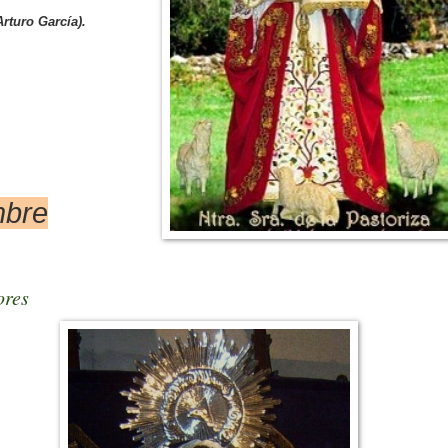
Arturo García).
mbre
ores