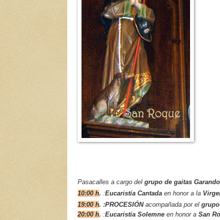
Pasacalles a cargo del
grupo de gaitas Garando
10:00 h
.
:
Eucaristía Cantada
en honor a la
Virge
19:00 h
. :
PROCESIÓN
acompañada por el
grupo
20:00 h
.
:
Eucaristía Solemne
en honor a
San R