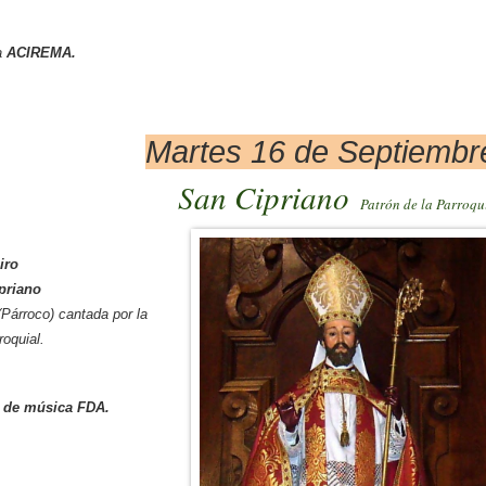
a
ACIREMA.
Martes 16 de Septiembr
San Cipriano
Patrón de la Parroqu
iro
or a San Cipriano
(Párroco) cantada por la
roquial.
 de música
FDA
.