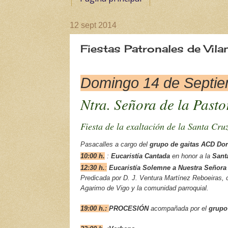
12 sept 2014
Fiestas Patronales de Vi
Domingo 14 de Septi
Ntra. Señora de la Past
Fiesta de la exaltación de la Santa Cru
Pasacalles a cargo del
grupo de gaitas
ACD Dor
10:00 h.
:
Eucaristía Cantada
en honor a la
S
ant
12:30 h.
:
Eucaristía Solemne
a Nuestra Señora 
Predicada por D. J. Ventura Martínez Reboeiras, c
Agarimo de Vigo y la comunidad parroquial.
19:00 h.:
PROCESIÓN
acompañada por el
grupo