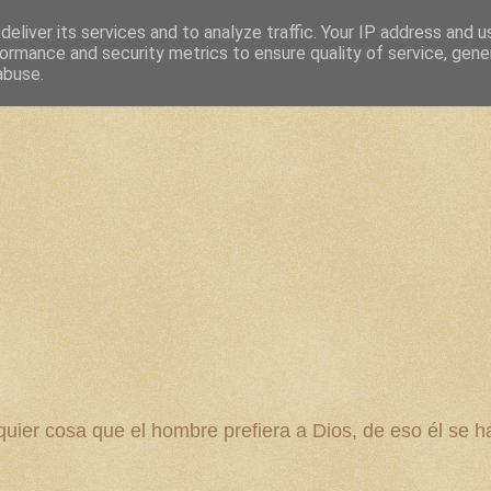
eliver its services and to analyze traffic. Your IP address and 
ormance and security metrics to ensure quality of service, gen
abuse.
 cosa que el hombre prefiera a Dios, de eso él se ha