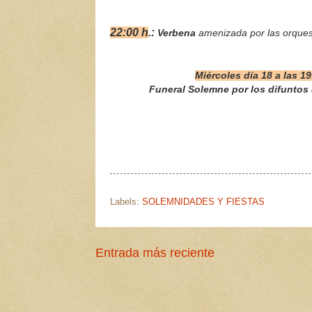
22:00 h
.:
Verbena
amenizada por las orque
Miércoles día 18 a las 1
Funeral Solemne por los difuntos 
Labels:
SOLEMNIDADES Y FIESTAS
Entrada más reciente