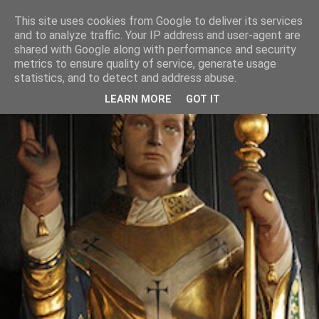
This site uses cookies from Google to deliver its services
and to analyze traffic. Your IP address and user-agent are
shared with Google along with performance and security
metrics to ensure quality of service, generate usage
statistics, and to detect and address abuse.
LEARN MORE
GOT IT