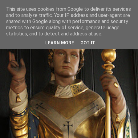
This site uses cookies from Google to deliver its services
and to analyze traffic. Your IP address and user-agent are
shared with Google along with performance and security
metrics to ensure quality of service, generate usage
statistics, and to detect and address abuse.
LEARN MORE
GOT IT