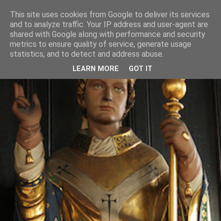
This site uses cookies from Google to deliver its services
and to analyze traffic. Your IP address and user-agent are
shared with Google along with performance and security
metrics to ensure quality of service, generate usage
statistics, and to detect and address abuse.
LEARN MORE
GOT IT