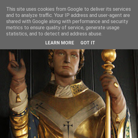
This site uses cookies from Google to deliver its services
and to analyze traffic. Your IP address and user-agent are
shared with Google along with performance and security
metrics to ensure quality of service, generate usage
statistics, and to detect and address abuse.
LEARN MORE
GOT IT