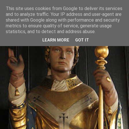
This site uses cookies from Google to deliver its services
and to analyze traffic. Your IP address and user-agent are
shared with Google along with performance and security
metrics to ensure quality of service, generate usage
statistics, and to detect and address abuse.
LEARN MORE
GOT IT