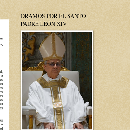
ORAMOS POR EL SANTO
PADRE LEÓN XIV
has
s,
d,
ro
as
an
es
es
as
na
su
os
as
 y
el