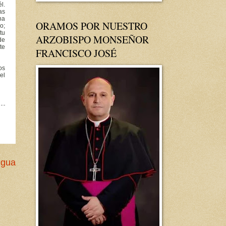
l.
as
na
ORAMOS POR NUESTRO
o;
tu
ARZOBISPO MONSEÑOR
de
te
FRANCISCO JOSÉ
os
el
igua