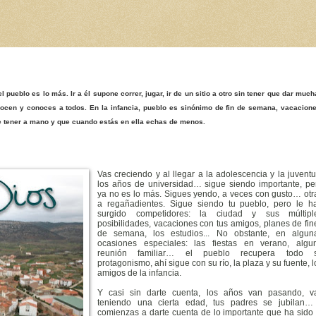
 pueblo es lo más. Ir a él supone correr, jugar, ir de un sitio a otro sin tener que dar muc
ocen y conoces a todos. En la infancia, pueblo es sinónimo de fin de semana, vacacione
ite tener a mano y que cuando estás en ella echas de menos.
Vas creciendo y al llegar a la adolescencia y la juventu
los años de universidad… sigue siendo importante, pe
ya no es lo más. Sigues yendo, a veces con gusto… otr
a regañadientes. Sigue siendo tu pueblo, pero le h
surgido competidores: la ciudad y sus múltipl
posibilidades, vacaciones con tus amigos, planes de fin
de semana, los estudios... No obstante, en algun
ocasiones especiales: las fiestas en verano, algu
reunión familiar… el pueblo recupera todo 
protagonismo, ahí sigue con su río, la plaza y su fuente, l
amigos de la infancia.
Y casi sin darte cuenta, los años van pasando, v
teniendo una cierta edad, tus padres se jubilan…
comienzas a darte cuenta de lo importante que ha sido 