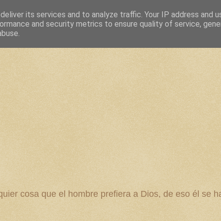
eliver its services and to analyze traffic. Your IP address and 
ormance and security metrics to ensure quality of service, gen
abuse.
 cosa que el hombre prefiera a Dios, de eso él se ha