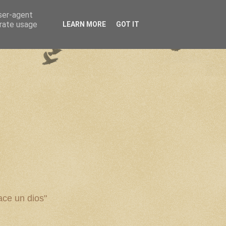
user-agent
erate usage
LEARN MORE
GOT IT
ce un dios"