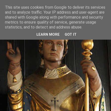
This site uses cookies from Google to deliver its services
and to analyze traffic. Your IP address and user-agent are
shared with Google along with performance and security
metrics to ensure quality of service, generate usage
statistics, and to detect and address abuse.
LEARN MORE
GOT IT