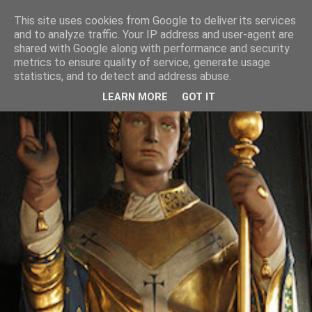
This site uses cookies from Google to deliver its services
and to analyze traffic. Your IP address and user-agent are
shared with Google along with performance and security
metrics to ensure quality of service, generate usage
statistics, and to detect and address abuse.
LEARN MORE
GOT IT