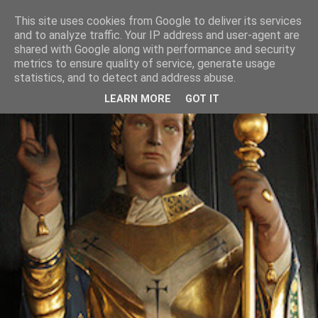
This site uses cookies from Google to deliver its services
and to analyze traffic. Your IP address and user-agent are
shared with Google along with performance and security
metrics to ensure quality of service, generate usage
statistics, and to detect and address abuse.
LEARN MORE
GOT IT