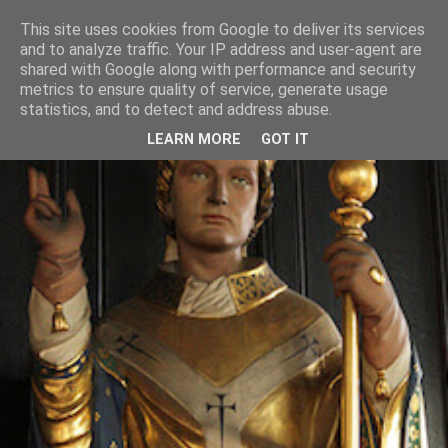
This site uses cookies from Google to deliver its services
and to analyze traffic. Your IP address and user-agent are
shared with Google along with performance and security
metrics to ensure quality of service, generate usage
statistics, and to detect and address abuse.
LEARN MORE
GOT IT