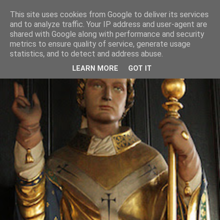
This site uses cookies from Google to deliver its services
and to analyze traffic. Your IP address and user-agent are
shared with Google along with performance and security
metrics to ensure quality of service, generate usage
statistics, and to detect and address abuse.
LEARN MORE
GOT IT