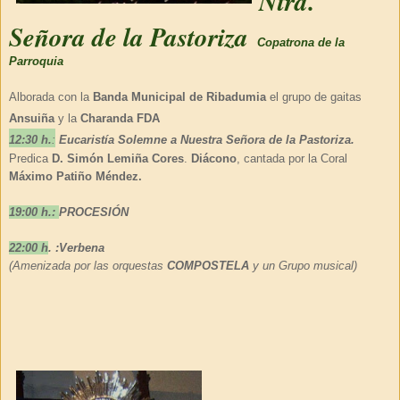
Ntra.
Señora de la Pastoriza
Copatrona de la
Parroquia
Alborada con la
Banda Municipal de Ribadumia
el grupo de gaitas
Ansuiña
y la
Charanda FDA
12:30 h.
:
Eucaristía Solemne
a Nuestra Señora de la Pastoriza.
Predica
D. Simón Lemiña Cores
.
Diácono
, cantada por la Coral
Máximo Patiño Méndez.
19:00 h.:
PROCESIÓN
22:00 h
. :Verbena
(
Amenizada por las orquestas
COMPOSTELA
y un Grupo musical)