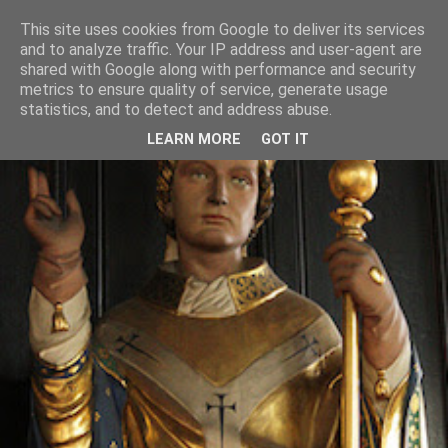
This site uses cookies from Google to deliver its services
and to analyze traffic. Your IP address and user-agent are
shared with Google along with performance and security
metrics to ensure quality of service, generate usage
statistics, and to detect and address abuse.
LEARN MORE
GOT IT