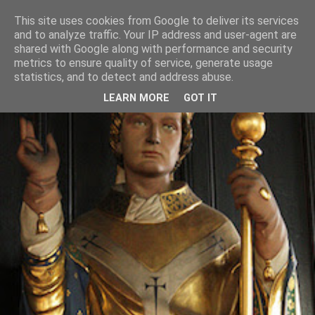
This site uses cookies from Google to deliver its services
and to analyze traffic. Your IP address and user-agent are
shared with Google along with performance and security
metrics to ensure quality of service, generate usage
statistics, and to detect and address abuse.
LEARN MORE
GOT IT