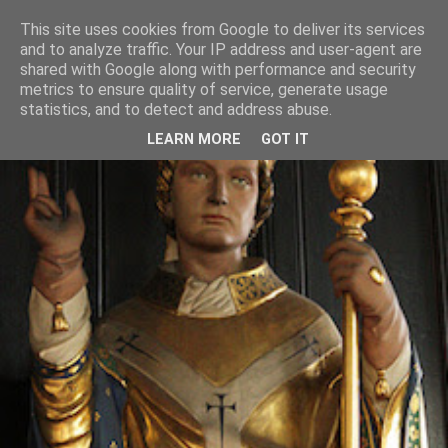
This site uses cookies from Google to deliver its services
and to analyze traffic. Your IP address and user-agent are
shared with Google along with performance and security
metrics to ensure quality of service, generate usage
statistics, and to detect and address abuse.
LEARN MORE
GOT IT