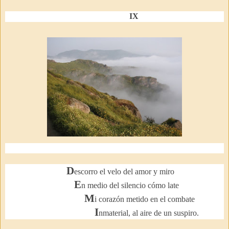
IX
D
escorro el velo del amor y miro
E
n medio del silencio cómo late
M
i corazón metido en el combate
I
nmaterial, al aire de un suspiro.