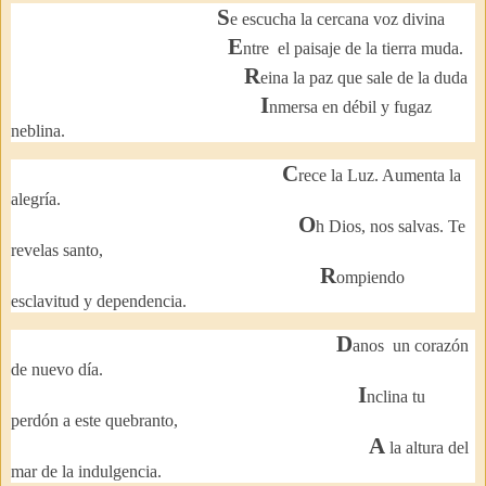
S
e escucha la cercana voz divina
E
ntre
el paisaje de la tierra muda.
R
eina la paz que sale de la duda
I
nmersa en débil y fugaz
neblina.
C
rece la Luz. Aumenta la
alegría.
O
h Dios, nos salvas. Te
revelas santo,
R
ompiendo
esclavitud y dependencia.
D
anos
un corazón
de nuevo día.
I
nclina tu
perdón a este quebranto,
A
la altura del
mar de la indulgencia.