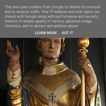
This site uses cookies from Google to deliver its services
and to analyze traffic. Your IP address and user-agent are
shared with Google along with performance and security
metrics to ensure quality of service, generate usage
statistics, and to detect and address abuse.
LEARN MORE
GOT IT