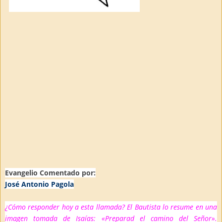
Evangelio Comentado por:
José Antonio Pagola
¿Cómo responder hoy a esta llamada? El Bautista lo resume en una
imagen tomada de Isaías:
«Preparad el camino del Señor»
.