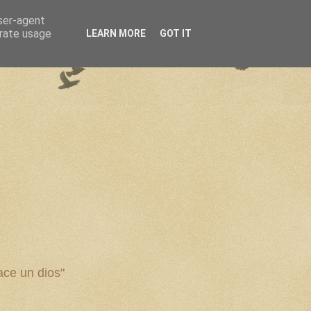
user-agent
erate usage
LEARN MORE
GOT IT
ce un dios"