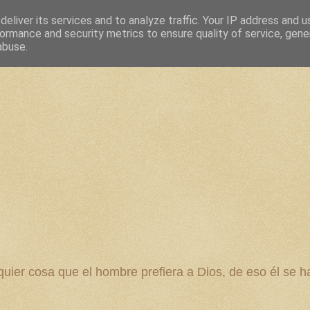
eliver its services and to analyze traffic. Your IP address and 
ormance and security metrics to ensure quality of service, gen
abuse.
 cosa que el hombre prefiera a Dios, de eso él se ha