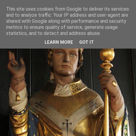
This site uses cookies from Google to deliver its services
and to analyze traffic. Your IP address and user-agent are
shared with Google along with performance and security
metrics to ensure quality of service, generate usage
statistics, and to detect and address abuse.
LEARN MORE
GOT IT