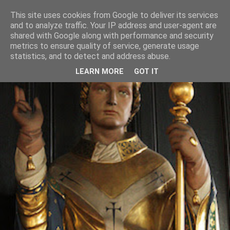
This site uses cookies from Google to deliver its services
and to analyze traffic. Your IP address and user-agent are
shared with Google along with performance and security
metrics to ensure quality of service, generate usage
statistics, and to detect and address abuse.
LEARN MORE
GOT IT