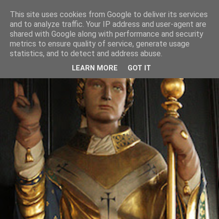
This site uses cookies from Google to deliver its services
and to analyze traffic. Your IP address and user-agent are
shared with Google along with performance and security
metrics to ensure quality of service, generate usage
statistics, and to detect and address abuse.
LEARN MORE
GOT IT