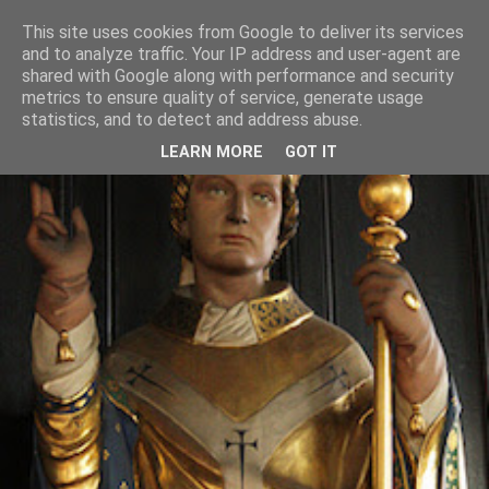
This site uses cookies from Google to deliver its services
and to analyze traffic. Your IP address and user-agent are
shared with Google along with performance and security
metrics to ensure quality of service, generate usage
statistics, and to detect and address abuse.
LEARN MORE
GOT IT