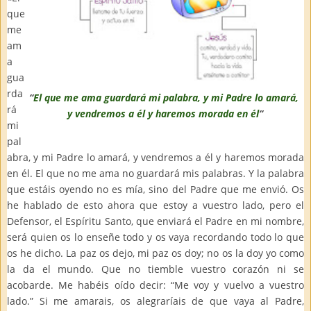
que
me
am
a
gua
rda
“
El que me ama guardará mi palabra, y mi Padre lo amará,
rá
y vendremos a él y haremos morada en él
“
mi
pal
abra, y mi Padre lo amará, y vendremos a él y haremos morada
en él. El que no me ama no guardará mis palabras. Y la palabra
que estáis oyendo no es mía, sino del Padre que me envió. Os
he hablado de esto ahora que estoy a vuestro lado, pero el
Defensor, el Espíritu Santo, que enviará el Padre en mi nombre,
s
erá quien os lo enseñe todo y os vaya recordando todo lo que
os he dicho. La paz os dejo, mi paz os doy; no os la doy yo como
la da el mundo. Que no tiemble vuestro corazón ni se
acobarde. Me habéis oído decir: “Me voy y vuelvo a vuestro
lado.” Si me amarais, os alegraríais de que vaya al Padre,