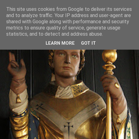
This site uses cookies from Google to deliver its services
and to analyze traffic. Your IP address and user-agent are
shared with Google along with performance and security
metrics to ensure quality of service, generate usage
statistics, and to detect and address abuse.
LEARN MORE
GOT IT