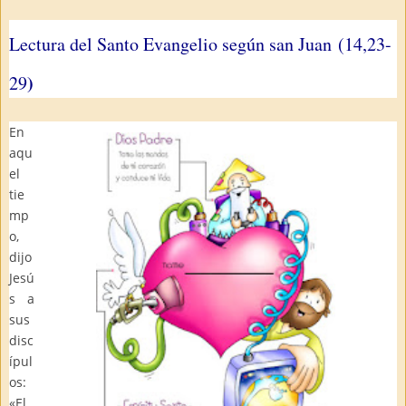
Lectura del Santo Evangelio según san Juan (14,23-
)
29
En
aqu
el
tie
mp
o,
dijo
Jesú
s a
sus
disc
ípul
os:
«El