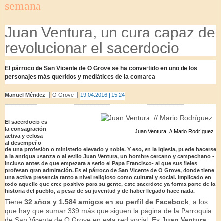
semana
Juan Ventura, un cura capaz de
revolucionar el sacerdocio
El párroco de San Vicente de O Grove se ha convertido en uno de los
personajes más queridos y mediáticos de la comarca
Manuel Méndez
O Grove
19.04.2016 | 15:24
El sacerdocio es
la consagración
Juan Ventura. // Mario Rodríguez
activa y celosa
al desempeño
de una profesión o ministerio elevado y noble. Y eso, en la Iglesia, puede hacerse
a la antigua usanza o al estilo Juan Ventura, un hombre cercano y campechano -
incluso antes de que empezara a serlo el Papa Francisco- al que sus fieles
profesan gran admiración. Es el párroco de San Vicente de O Grove, donde tiene
una activa presencia tanto a nivel religioso como cultural y social. Implicado en
todo aquello que cree positivo para su gente, este sacerdote ya forma parte de la
historia del pueblo, a pesar de su juventud y de haber llegado hace nada.
Tiene
32 años y 1.584 amigos en su perfil de Facebook
, a los
que hay que sumar 339 más que siguen la página de la Parroquia
de San Vicente de O Grove en esta red social. Es
Juan Ventura