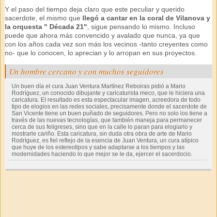
Y el paso del tiempo deja claro que este peculiar y querido
sacerdote, el mismo que
llegó a cantar en la coral de Vilanova y
la orquesta " Década 21"
, sigue pensando lo mismo. Incluso
puede que ahora más convencido y avalado que nunca, ya que
con los años cada vez son más los vecinos -tanto creyentes como
no- que lo conocen, lo aprecian y lo arropan en sus proyectos.
Un hombre cercano y con muchos seguidores
Un buen día el cura Juan Ventura Martínez Reboiras pidió a Mario
Rodríguez, un conocido dibujante y caricaturista meco, que le hiciera una
caricatura. El resultado es esta espectacular imagen, acreedora de todo
tipo de elogios en las redes sociales, precisamente donde el sacerdote de
San Vicente tiene un buen puñado de seguidores. Pero no solo los tiene a
través de las nuevas tecnologías, que también maneja para permanecer
cerca de sus feligreses, sino que en la calle lo paran para elogiarlo y
mostrarle cariño. Esta caricatura, sin duda otra obra de arte de Mario
Rodríguez, es fiel reflejo de la esencia de Juan Ventura, un cura atípico
que huye de los estereotipos y sabe adaptarse a los tiempos y las
modernidades haciendo lo que mejor se le da, ejercer el sacerdocio.