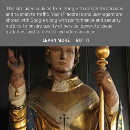
This site uses cookies from Google to deliver its services
and to analyze traffic. Your IP address and user-agent are
shared with Google along with performance and security
metrics to ensure quality of service, generate usage
statistics, and to detect and address abuse.
LEARN MORE
GOT IT