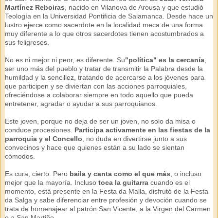
Martínez Reboiras
, nacido en Vilanova de Arousa y que estudió
Teología en la Universidad Pontificia de Salamanca. Desde hace un
lustro ejerce como sacerdote en la localidad meca de una forma
muy diferente a lo que otros sacerdotes tienen acostumbrados a
sus feligreses.
No es ni mejor ni peor, es diferente. Su
"política" es la cercanía
,
ser uno más del pueblo y tratar de transmitir la Palabra desde la
humildad y la sencillez, tratando de acercarse a los jóvenes para
que participen y se diviertan con las acciones parroquiales,
ofreciéndose a colaborar siempre en todo aquello que pueda
entretener, agradar o ayudar a sus parroquianos.
Este joven, porque no deja de ser un joven, no solo da misa o
conduce procesiones.
Participa activamente en las fiestas de la
parroquia y el Concello
, no duda en divertirse junto a sus
convecinos y hace que quienes están a su lado se sientan
cómodos.
Es cura, cierto. Pero
baila y canta como el que más
, o incluso
mejor que la mayoría. Incluso
toca la guitarra
cuando es el
momento, está presente en la Festa da Malla, disfrutó de la Festa
da Salga y sabe diferenciar entre profesión y devoción cuando se
trata de homenajear al patrón San Vicente, a la Virgen del Carmen
o a San Martiño.