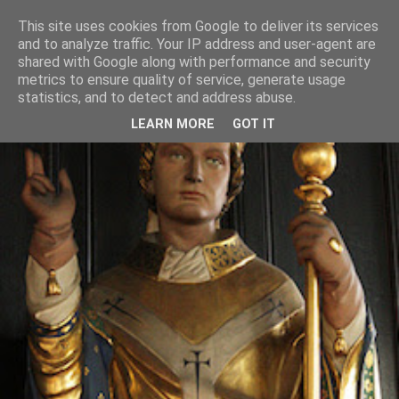
This site uses cookies from Google to deliver its services
and to analyze traffic. Your IP address and user-agent are
shared with Google along with performance and security
metrics to ensure quality of service, generate usage
statistics, and to detect and address abuse.
LEARN MORE
GOT IT