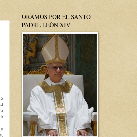
ORAMOS POR EL SANTO
PADRE LEÓN XIV
so
ad
ro
ré
 y
e,