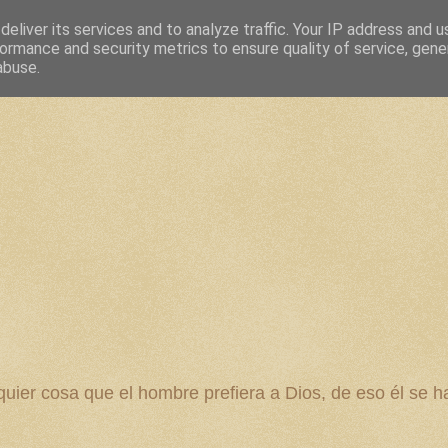
eliver its services and to analyze traffic. Your IP address and 
ormance and security metrics to ensure quality of service, gen
abuse.
 cosa que el hombre prefiera a Dios, de eso él se ha