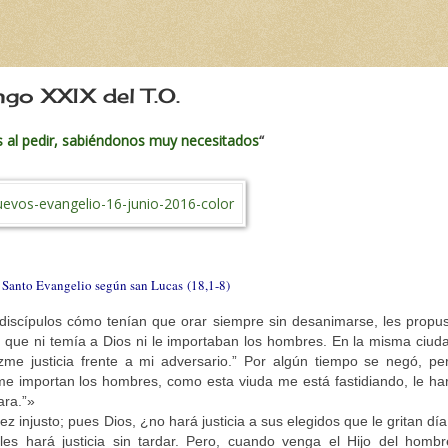
o XXIX del T.O.
al pedir, sabiéndonos muy necesitados
“
l Santo Evangelio según san Lucas (18,1-8
)
 discípulos cómo tenían que orar siempre sin desanimarse, les propu
 que ni temía a Dios ni le importaban los hombres. En la misma ciud
zme justicia frente a mi adversario.” Por algún tiempo se negó, pe
me importan los hombres, como esta viuda me está fastidiando, le ha
ara.”»
ez injusto; pues Dios, ¿no hará justicia a sus elegidos que le gritan día
es hará justicia sin tardar. Pero, cuando venga el Hijo del hombr