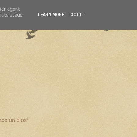
user-agent
erate usage
LEARN MORE
GOT IT
ce un dios"