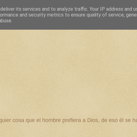
eliver its services and to analyze traffic. Your IP address and 
ormance and security metrics to ensure quality of service, gen
abuse.
 cosa que el hombre prefiera a Dios, de eso él se ha