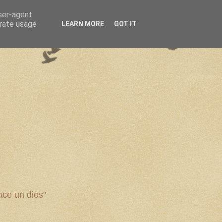
user-agent
erate usage
LEARN MORE
GOT IT
ce un dios"