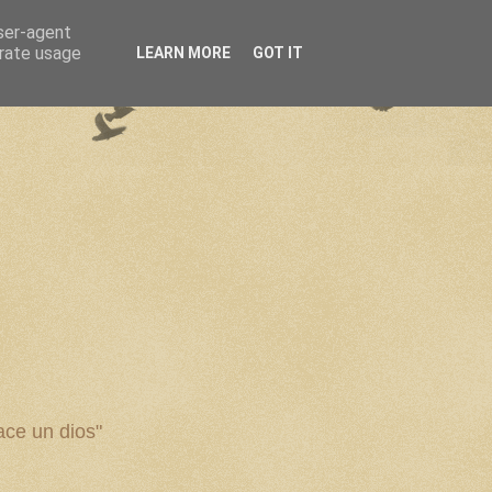
user-agent
erate usage
LEARN MORE
GOT IT
ce un dios"