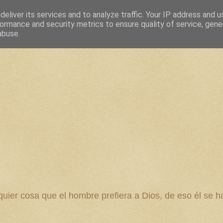
eliver its services and to analyze traffic. Your IP address and 
ormance and security metrics to ensure quality of service, gen
abuse.
 cosa que el hombre prefiera a Dios, de eso él se ha