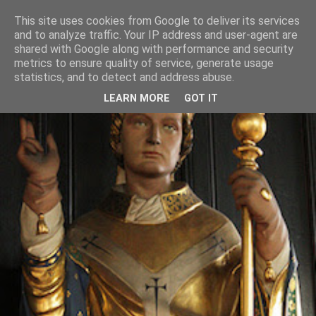
This site uses cookies from Google to deliver its services
and to analyze traffic. Your IP address and user-agent are
shared with Google along with performance and security
metrics to ensure quality of service, generate usage
statistics, and to detect and address abuse.
LEARN MORE
GOT IT