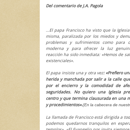
Del comentario de J.A. Pagola
...El papa Francisco ha visto que la Iglesi
misma, paralizada por los miedos y dema
problemas y sufrimientos como para d
moderna y para ofrecer la luz genuin
reacción ha sido inmediata: «Hemos de sali
existenciales».
El papa insiste una y otra vez
: «Prefiero un
herida y manchada por salir a la calle qu
por el encierro y la comodidad de afer
seguridades. No quiero una Iglesia pr
centro y que termina clausurada en una 
y procedimientos».
(En la cabecera de nuest
La llamada de Francisco está dirigida a tod
podemos quedarnos tranquilos en espera
templos». «El Evangelio nos invita siempre 