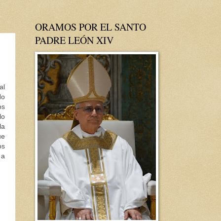
ORAMOS POR EL SANTO
PADRE LEÓN XIV
al
No
os
lo
la
ue
os
 a