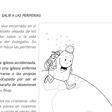
SALIR A LAS PERIFERIAS
a vive encerrada en sí
siado alejada de los
ar sabor a la vida
a del Evangelio. Su
r hacia las periferias
a Iglesia accidentada,
e una Iglesia enferma
rarse a las propias
eocupada por ser el
maraña de obsesiones
ro Blog)
os los cristianos: «No
 pasiva en nuestros
a correr el riesgo del