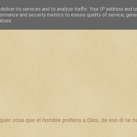
eliver its services and to analyze traffic. Your IP address and 
ormance and security metrics to ensure quality of service, gen
abuse.
 cosa que el hombre prefiera a Dios, de eso él se ha