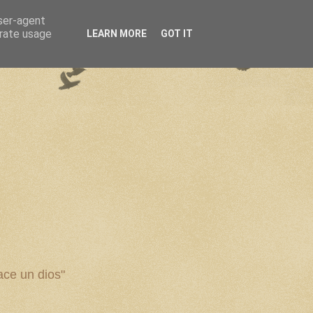
user-agent
erate usage
LEARN MORE
GOT IT
ce un dios"