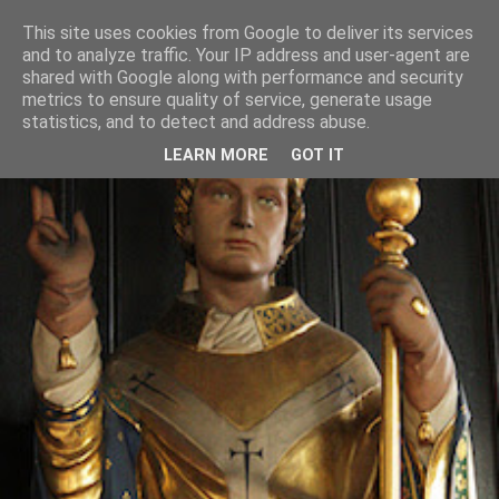
This site uses cookies from Google to deliver its services
and to analyze traffic. Your IP address and user-agent are
shared with Google along with performance and security
metrics to ensure quality of service, generate usage
statistics, and to detect and address abuse.
LEARN MORE
GOT IT