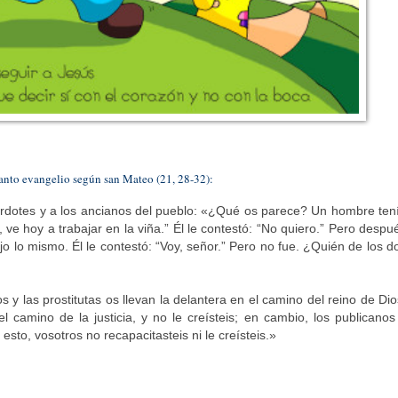
santo evangelio según san Mateo (21, 28-32):
erdotes y a los ancianos del pueblo: «¿Qué os parece? Un hombre ten
o, ve hoy a trabajar en la viña.” Él le contestó: “No quiero.” Pero despu
jo lo mismo. Él le contestó: “Voy, señor.” Pero no fue. ¿Quién de los d
 y las prostitutas os llevan la delantera en el camino del reino de Dio
camino de la justicia, y no le creísteis; en cambio, los publicanos
esto, vosotros no recapacitasteis ni le creísteis.»