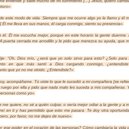
 me entiende y sabe mucho de mi sufrimiento […] Jesús, quiero cambi
uturo».
de este modo de vida. Siempre que me ocurre algo yo le llamo y él 
] Él me lleva en sus manos, él carga conmigo, siento su presencia».
él. Él me escucha mejor, porque en este horario la gente duerme. 
 A puerta cerrada me arrodillo y le pido que merezca su ayuda, que 
ije: “Oh, Dios mío, ¿será que yo solo sirvo para esto? ¿Solo para 
ento en que más sentí a Dios cargando conmigo, ¿entendiste
to que yo no me olvido. ¿Entendiste?».
toy, acompáñame. Tú viste lo que le sucedió a mi compañera [se refie
 ruego por ella y pido que nada malo les suceda a mis compañeras. 
n personas como yo».
ie me quiere, no sé a quién culpar, o sería mejor odiar a la gente y a m
reí en ti y has permitido que esto me pasara. Te doy otra oportunid
pero, por favor, no me dejes de nuevo».
er ese poder en el corazón de las personas? Cómo cambiaría la vida 