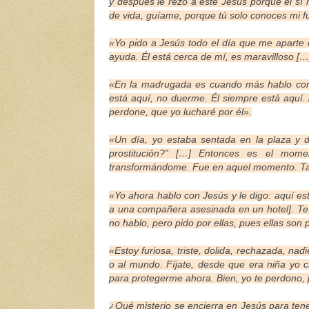
y después le rezo a este Jesús porque él sí
de vida, guíame, porque tú solo conoces mi f
«Yo pido a Jesús todo el día que me aparte 
ayuda. Él está cerca de mí, es maravilloso […
«En la madrugada es cuando más hablo con 
está aquí, no duerme. Él siempre está aquí.
perdone, que yo lucharé por él».
«Un día, yo estaba sentada en la plaza y d
prostitución?” […] Entonces es el mom
transformándome. Fue en aquel momento. Tan
«Yo ahora hablo con Jesús y le digo: aquí es
a una compañera asesinada en un hotel]. Te
no hablo, pero pido por ellas, pues ellas so
«Estoy furiosa, triste, dolida, rechazada, nad
o al mundo. Fíjate, desde que era niña yo c
para protegerme ahora. Bien, yo te perdono, 
¿Qué misterio se encierra en Jesús para ten