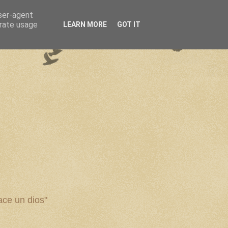
user-agent
erate usage
LEARN MORE
GOT IT
ce un dios"