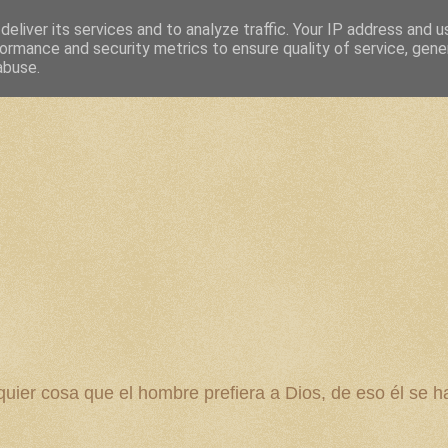
eliver its services and to analyze traffic. Your IP address and 
ormance and security metrics to ensure quality of service, gen
abuse.
 cosa que el hombre prefiera a Dios, de eso él se ha