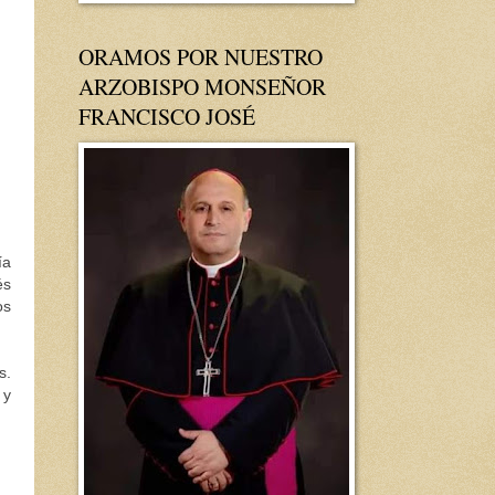
ORAMOS POR NUESTRO
ARZOBISPO MONSEÑOR
FRANCISCO JOSÉ
ía
és
os
s.
 y