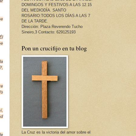
ar
DOMINGOS Y FESTIVOS A LAS 12.15
DEL MEDIODÍA. SANTO
ROSARIO:TODOS LOS DÍAS A LAS 7
me
DE LA TARDE.
Dirección: Plaza Reverendo Tucho
Sineiro,3 Contacto: 629125193
Él
me
Pon un crucifijo en tu blog
la
?,
re
Yo
í,
ad
La Cruz es la victoria del amor sobre el
de