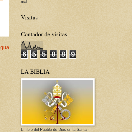
mal
Visitas
Contador de visitas
igua
6
5
5
8
8
9
LA BIBLIA
El libro del Pueblo de Dios en la Santa