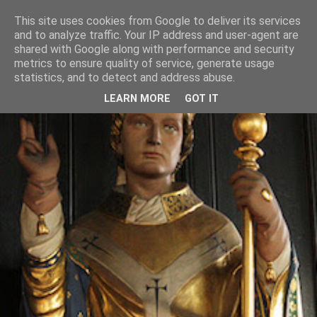
This site uses cookies from Google to deliver its services
and to analyze traffic. Your IP address and user-agent are
shared with Google along with performance and security
metrics to ensure quality of service, generate usage
statistics, and to detect and address abuse.
LEARN MORE
GOT IT