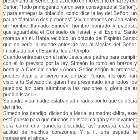
presentarlo al Señor. (De acuerdo con lo escrito en la ley del
Señor: “Todo primogénito varón será consagrado al Señor”),
y para entregar la oblación, como dice la ley del Señor: “un
par de tórtolas o dos pichones”. Vivía entonces en Jerusalén
un hombre llamado Simeón, hombre honrado y piadoso,
que aguardaba el Consuelo de Israel; y el Espíritu Santo
moraba en él. Había recibido un oráculo del Espíritu Santo:
que no vería la muerte antes de ver al Mesías del Señor.
Impulsado por el Espíritu, fue al templo.
Cuando entraban con el niño Jesús sus padres para cumplir
con él lo previsto por la ley, Simeón lo tomó en brazos y
bendijo a Dios diciendo: «Ahora, Señor, según tu promesa,
puedes dejar a tu siervo irse en paz. Porque mis ojos han
visto a tu Salvador, a quien has presentado ante todos los
pueblos: luz para alumbrar a las naciones y gloria de tu
pueblo Israel.»
Su padre y su madre estaban admirados por lo que se decía
del niño.
Simeón los bendijo, diciendo a María, su madre: «Mira, éste
está puesto para que muchos en Israel caigan y se levanten;
será como una bandera discutida: así quedará clara la
actitud de muchos corazones. Y a ti, una espada te
traspasará el alma.»