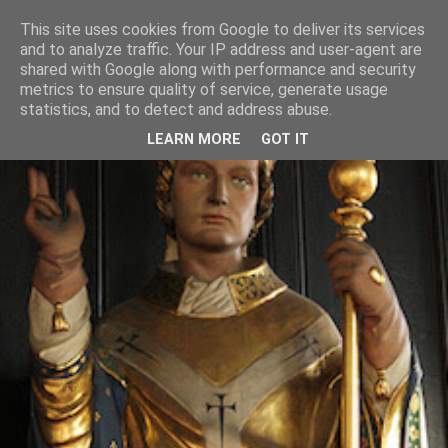
This site uses cookies from Google to deliver its services
and to analyze traffic. Your IP address and user-agent are
shared with Google along with performance and security
metrics to ensure quality of service, generate usage
statistics, and to detect and address abuse.
LEARN MORE
GOT IT