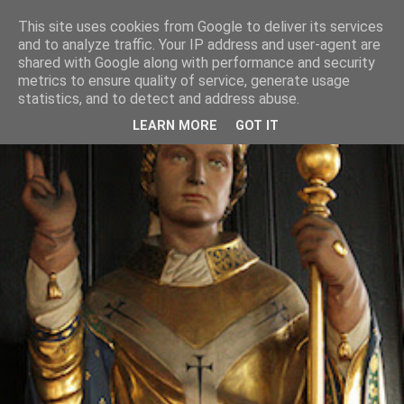
This site uses cookies from Google to deliver its services
and to analyze traffic. Your IP address and user-agent are
shared with Google along with performance and security
metrics to ensure quality of service, generate usage
statistics, and to detect and address abuse.
LEARN MORE
GOT IT