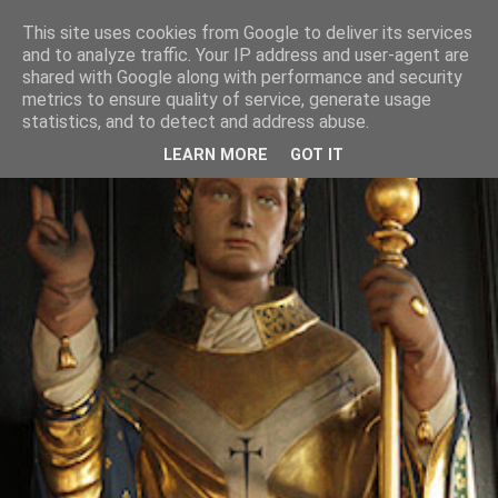
This site uses cookies from Google to deliver its services
and to analyze traffic. Your IP address and user-agent are
shared with Google along with performance and security
metrics to ensure quality of service, generate usage
statistics, and to detect and address abuse.
LEARN MORE
GOT IT