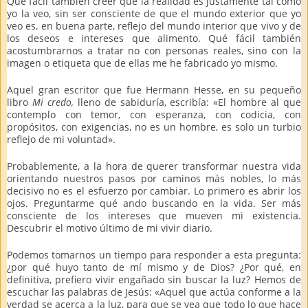
Qué fácil también creer que la realidad es justamente tal como
yo la veo, sin ser consciente de que el mundo exterior que yo
veo es, en buena parte, reflejo del mundo interior que vivo y de
los deseos e intereses que alimento. Qué fácil también
acostumbrarnos a tratar no con personas reales, sino con la
imagen o etiqueta que de ellas me he fabricado yo mismo.
Aquel gran escritor que fue Hermann Hesse, en su pequeño
libro
Mi credo,
lleno de sabiduría, escribía: «El hombre al que
contemplo con temor, con esperanza, con codicia, con
propósitos, con exigencias, no es un hombre, es solo un turbio
reflejo de mi voluntad».
Probablemente, a la hora de querer transformar nuestra vida
orientando nuestros pasos por caminos más nobles, lo más
decisivo no es el esfuerzo por cambiar. Lo primero es abrir los
ojos. Preguntarme qué ando buscando en la vida. Ser más
consciente de los intereses que mueven mi existencia.
Descubrir el motivo último de mi vivir diario.
Podemos tomarnos un tiempo para responder a esta pregunta:
¿por qué huyo tanto de mí mismo y de Dios? ¿Por qué, en
definitiva, prefiero vivir engañado sin buscar la luz? Hemos de
escuchar las palabras de Jesús: «Aquel que actúa conforme a la
verdad se acerca a la luz, para que se vea que todo lo que hace