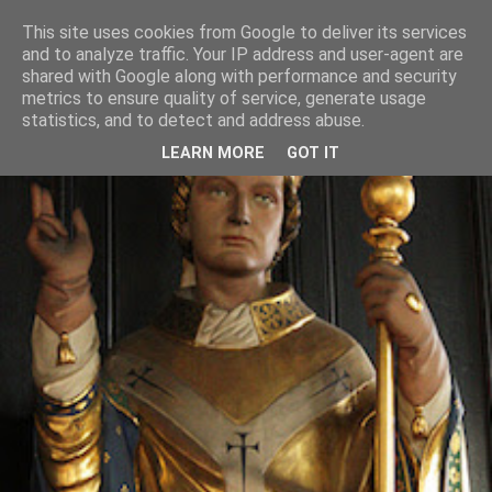
This site uses cookies from Google to deliver its services
and to analyze traffic. Your IP address and user-agent are
shared with Google along with performance and security
metrics to ensure quality of service, generate usage
statistics, and to detect and address abuse.
LEARN MORE
GOT IT